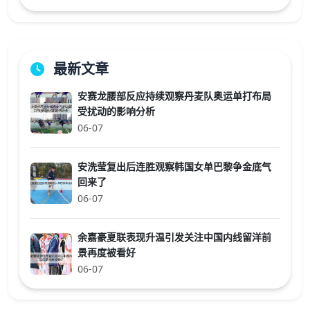
最新文章
安赛龙腰部反应持续观察丹麦队奥运单打布局
受扰动的影响分析
06-07
安洗莹复出后连胜观察韩国女单巴黎争金底气
回来了
06-07
余嘉豪夏联表现升温引发关注中国内线留洋前
景再度被看好
06-07