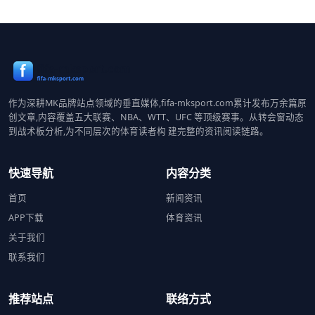
作为深耕MK品牌站点领域的垂直媒体,fifa-mksport.com累计发布万余篇原
创文章,内容覆盖五大联赛、NBA、WTT、UFC 等顶级赛事。从转会窗动态
到战术板分析,为不同层次的体育读者构 建完整的资讯阅读链路。
快速导航
内容分类
首页
新闻资讯
APP下载
体育资讯
关于我们
联系我们
推荐站点
联络方式