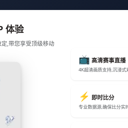
PP 体验
稳定,带您享受顶级移动
📺
高清赛事直播
4K超清画质支持,沉浸
⚡
即时比分
专业数据源,确保比分实