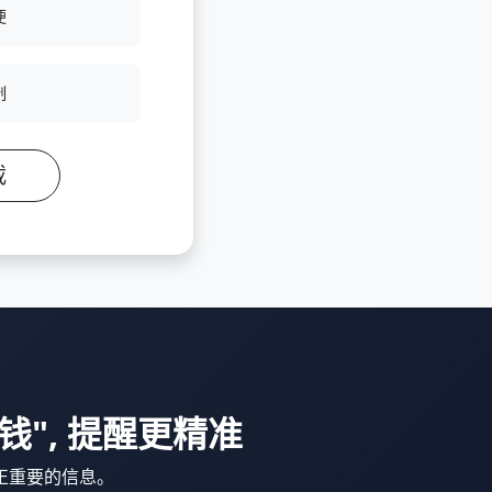
便
制
载
"值钱", 提醒更精准
正重要的信息。