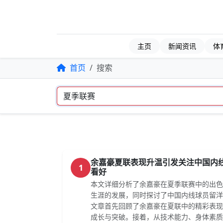
主页
新闻资讯
体
首页
搜索
余嘉豪夏联表现升温引发关注中国内
1
看好
本文详细分析了余嘉豪在夏季联赛中的出色
生涯的发展，同时探讨了中国内线球员留洋
文章首先回顾了余嘉豪在夏联中的精彩表现
成长与突破。接着，从技术能力、身体素质