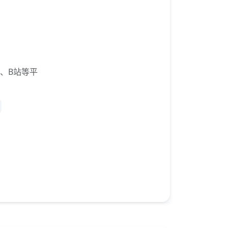
、B站等平