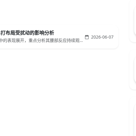
单打布局受扰动的影响分析
2026-06-07
本文围绕丹麦羽毛球运动员安赛龙在奥运会中的表现展开，重点分析其腰部反应持续观察的情况以及对丹麦队整体单打布局的影响。文章首先介绍了安赛龙的身体状况和比赛中的表现，指出其腰部反应的持...